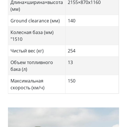
Длина×ширина×высота
2155×870х1160
(мм)
Ground clearance (мм)
140
Колесная база (мм)
"1510
Чистый вес (кг)
254
Объем топливного
13
бака (л)
Максимальная
150
скорость (км/ч)